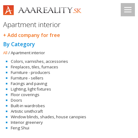
Apartment interior
+ Add company for free
By Category
All
/
Apartment interior
Colors, varnishes, accessories
Fireplaces, tiles, furnaces
Furniture - producers
Furniture - sellers
Facings and paving
Lighting, light fixtures
Floor coverings
Doors
Built-in wardrobes
Artistic smithcraft
Window blinds, shades, house canopies
Interior greenery
Feng Shui