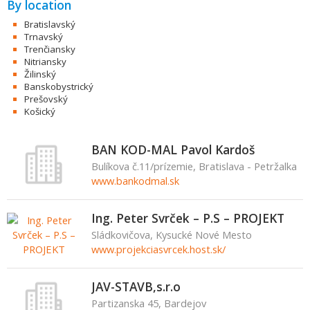
By location
Bratislavský
Trnavský
Trenčiansky
Nitriansky
Žilinský
Banskobystrický
Prešovský
Košický
BAN KOD-MAL Pavol Kardoš
Bulíkova č.11/prízemie, Bratislava - Petržalka
www.bankodmal.sk
Ing. Peter Svrček – P.S – PROJEKT
Sládkovičova, Kysucké Nové Mesto
www.projekciasvrcek.host.sk/
JAV-STAVB,s.r.o
Partizanska 45, Bardejov